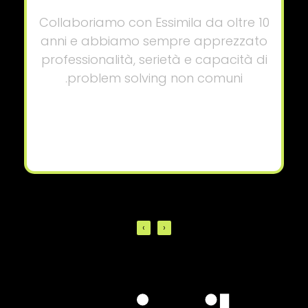
Collaboriamo con Essimila da oltre 10
anni e abbiamo sempre apprezzato
professionalità, serietà e capacità di
problem solving non comuni.
›
‹