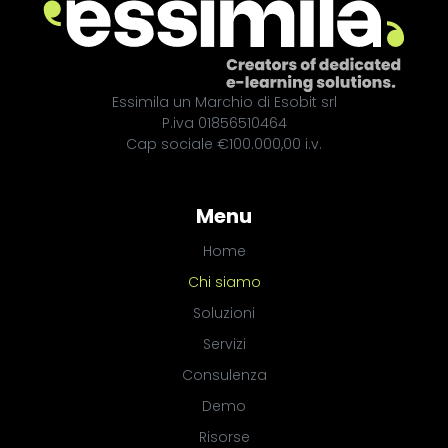
Essimila un Marchio di Esobit srl
P.iva 01856510464
Cap sociale €100.000,00 i.v.
Menu
Home
Chi siamo
Soluzioni
Servizi
Consulenza
Demo
Risorse