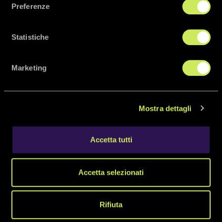
Preferenze
Costruiamo luoghi e contenuti di formazione
dinamici, di semplice utilità e misurati sui bisogni dei
nostri clienti.
Statistiche
Marketing
Mostra dettagli
Accetta tutti
Accetta selezionati
Soluzioni su
misura
Rifiuta
Scopri di più