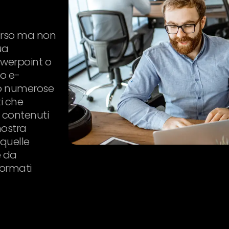
corso ma non
ua
werpoint o
o e-
mo numerose
i che
i contenuti
nostra
 quelle
e da
formati