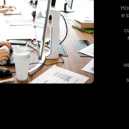
Ha
e 
c
v
s