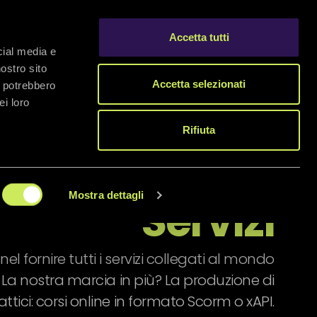
enza
Demo
Risorse
Contatti
IT
Accetta tutti
cial media e
nostro sito
Accetta selezionati
i potrebbero
ei loro
Rifiuta
Mostra dettagli
Servizi
el fornire tutti i servizi collegati al mondo
. La nostra marcia in più? La produzione di
ttici: corsi online in formato Scorm o xAPI.