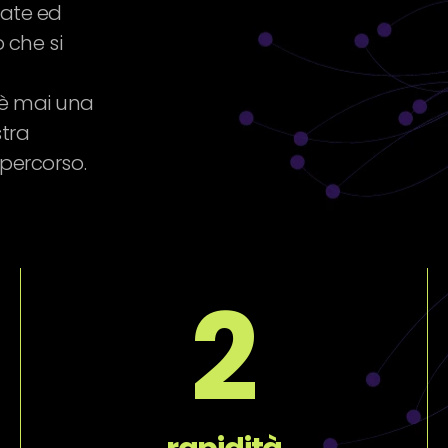
rate ed
o che si
 è mai una
stra
 percorso.
2