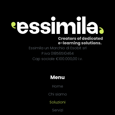
Essimila un Marchio di Esobit srl
P.iva 01856510464
Cap sociale €100.000,00 i.v.
Menu
Home
Chi siamo
Soluzioni
Servizi