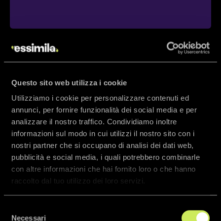
Questo sito web utilizza i cookie
Utilizziamo i cookie per personalizzare contenuti ed
annunci, per fornire funzionalità dei social media e per
optional
analizzare il nostro traffico. Condividiamo inoltre
informazioni sul modo in cui utilizzi il nostro sito con i
nostri partner che si occupano di analisi dei dati web,
Hai bisogno del nostro aiuto? Possiamo
pubblicità e social media, i quali potrebbero combinarle
offrirci come tuoi collaboratori! Se vuoi
con altre informazioni che hai fornito loro o che hanno
concentrarti sul tuo business e non hai
raccolto dal tuo utilizzo dei loro servizi.
bisogno di assumere personale per formarlo
nella gestione della piattaforma puoi
decidere di esternalizzare questa attività!
Selezione
Ciascuno dei tre piani descritti (Standard,
Necessari
del